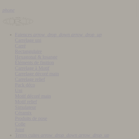
phone
Faïences
arrow_drop_down
arrow_drop_up
Carrelage uni
Carré
Rectangulaire
Hexagonal & losange
Éléments de finition
Carrelage à Motif
Carrelage décoré main
Carrelage relief
Pack déco
Uni
Motif décoré main
Motif relief
Simulateur
Céramix
Produits de pose
Colle
Joint
Terres cuites
arrow_drop_down
arrow_drop_up