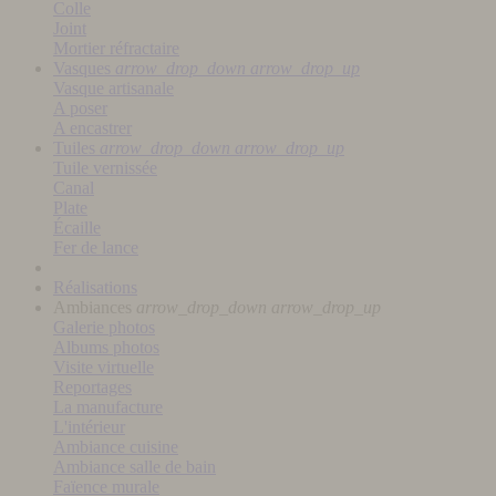
Colle
Joint
Mortier réfractaire
Vasques
arrow_drop_down
arrow_drop_up
Vasque artisanale
A poser
A encastrer
Tuiles
arrow_drop_down
arrow_drop_up
Tuile vernissée
Canal
Plate
Écaille
Fer de lance
Réalisations
Ambiances
arrow_drop_down
arrow_drop_up
Galerie photos
Albums photos
Visite virtuelle
Reportages
La manufacture
L'intérieur
Ambiance cuisine
Ambiance salle de bain
Faïence murale