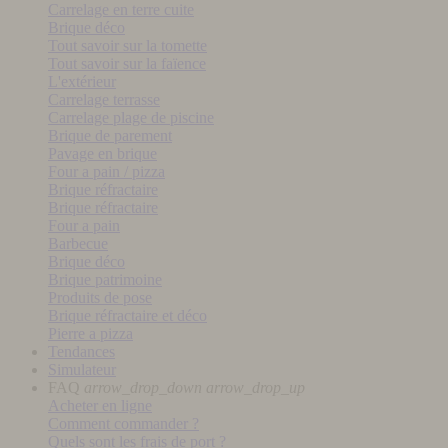
Carrelage en terre cuite
Brique déco
Tout savoir sur la tomette
Tout savoir sur la faïence
L'extérieur
Carrelage terrasse
Carrelage plage de piscine
Brique de parement
Pavage en brique
Four a pain / pizza
Brique réfractaire
Brique réfractaire
Four a pain
Barbecue
Brique déco
Brique patrimoine
Produits de pose
Brique réfractaire et déco
Pierre a pizza
Tendances
Simulateur
FAQ
arrow_drop_down
arrow_drop_up
Acheter en ligne
Comment commander ?
Quels sont les frais de port ?