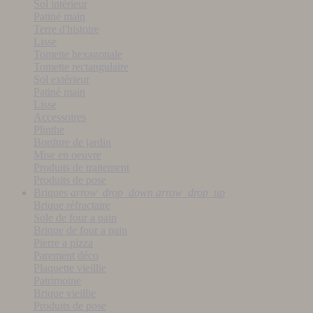
Sol intérieur
Patiné main
Terre d'histoire
Lisse
Tomette hexagonale
Tomette rectangulaire
Sol extérieur
Patiné main
Lisse
Accessoires
Plinthe
Bordure de jardin
Mise en oeuvre
Produits de traitement
Produits de pose
Briques
arrow_drop_down
arrow_drop_up
Brique réfractaire
Sole de four a pain
Brique de four a pain
Pierre a pizza
Parement déco
Plaquette vieillie
Patrimoine
Brique vieillie
Produits de pose