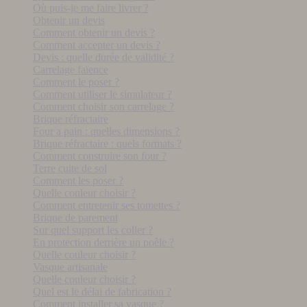
Où puis-je me faire livrer ?
Obtenir un devis
Comment obtenir un devis ?
Comment accepter un devis ?
Devis : quelle durée de validité ?
Carrelage faïence
Comment le poser ?
Comment utiliser le simulateur ?
Comment choisir son carrelage ?
Brique réfractaire
Four a pain : quelles dimensions ?
Brique réfractaire : quels formats ?
Comment construire son four ?
Terre cuite de sol
Comment les poser ?
Quelle couleur choisir ?
Comment entretenir ses tomettes ?
Brique de parement
Sur quel support les coller ?
En protection derrière un poêle ?
Quelle couleur choisir ?
Vasque artisanale
Quelle couleur choisir ?
Quel est le délai de fabrication ?
Comment installer sa vasque ?