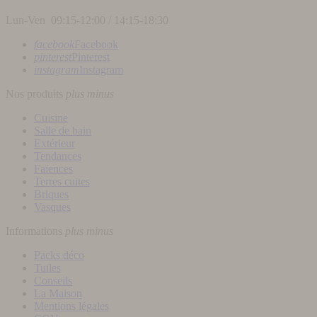
Lun-Ven 09:15-12:00 / 14:15-18:30
facebook
Facebook
pinterest
Pinterest
instagram
Instagram
Nos produits
plus
minus
Cuisine
Salle de bain
Extérieur
Tendances
Faïences
Terres cuites
Briques
Vasques
Informations
plus
minus
Packs déco
Tuiles
Conseils
La Maison
Mentions légales