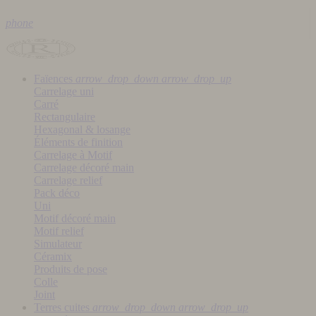
phone
Faïences
arrow_drop_down
arrow_drop_up
Carrelage uni
Carré
Rectangulaire
Hexagonal & losange
Éléments de finition
Carrelage à Motif
Carrelage décoré main
Carrelage relief
Pack déco
Uni
Motif décoré main
Motif relief
Simulateur
Céramix
Produits de pose
Colle
Joint
Terres cuites
arrow_drop_down
arrow_drop_up