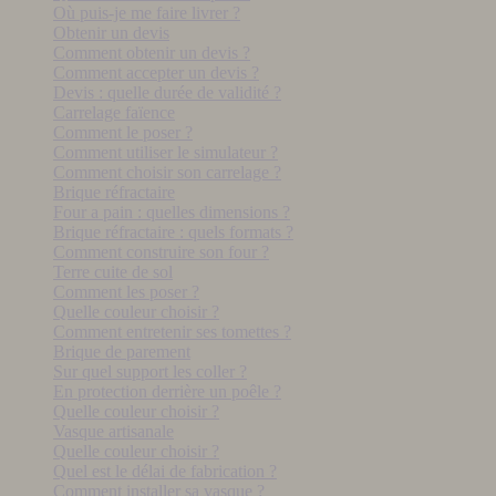
Où puis-je me faire livrer ?
Obtenir un devis
Comment obtenir un devis ?
Comment accepter un devis ?
Devis : quelle durée de validité ?
Carrelage faïence
Comment le poser ?
Comment utiliser le simulateur ?
Comment choisir son carrelage ?
Brique réfractaire
Four a pain : quelles dimensions ?
Brique réfractaire : quels formats ?
Comment construire son four ?
Terre cuite de sol
Comment les poser ?
Quelle couleur choisir ?
Comment entretenir ses tomettes ?
Brique de parement
Sur quel support les coller ?
En protection derrière un poêle ?
Quelle couleur choisir ?
Vasque artisanale
Quelle couleur choisir ?
Quel est le délai de fabrication ?
Comment installer sa vasque ?