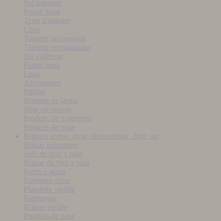
Sol intérieur
Patiné main
Terre d'histoire
Lisse
Tomette hexagonale
Tomette rectangulaire
Sol extérieur
Patiné main
Lisse
Accessoires
Plinthe
Bordure de jardin
Mise en oeuvre
Produits de traitement
Produits de pose
Briques
arrow_drop_down
arrow_drop_up
Brique réfractaire
Sole de four a pain
Brique de four a pain
Pierre a pizza
Parement déco
Plaquette vieillie
Patrimoine
Brique vieillie
Produits de pose