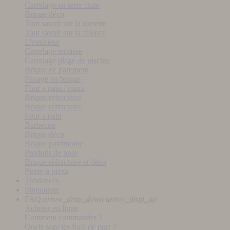
Carrelage en terre cuite
Brique déco
Tout savoir sur la tomette
Tout savoir sur la faïence
L'extérieur
Carrelage terrasse
Carrelage plage de piscine
Brique de parement
Pavage en brique
Four a pain / pizza
Brique réfractaire
Brique réfractaire
Four a pain
Barbecue
Brique déco
Brique patrimoine
Produits de pose
Brique réfractaire et déco
Pierre a pizza
Tendances
Simulateur
FAQ
arrow_drop_down
arrow_drop_up
Acheter en ligne
Comment commander ?
Quels sont les frais de port ?