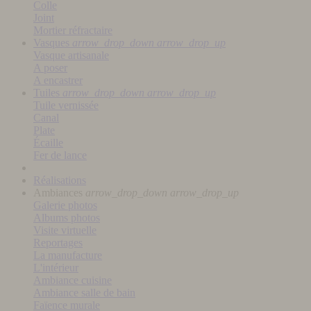
Colle
Joint
Mortier réfractaire
Vasques
arrow_drop_down
arrow_drop_up
Vasque artisanale
A poser
A encastrer
Tuiles
arrow_drop_down
arrow_drop_up
Tuile vernissée
Canal
Plate
Écaille
Fer de lance
Réalisations
Ambiances
arrow_drop_down
arrow_drop_up
Galerie photos
Albums photos
Visite virtuelle
Reportages
La manufacture
L'intérieur
Ambiance cuisine
Ambiance salle de bain
Faïence murale