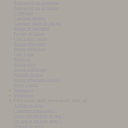
Tout savoir sur la tomette
Tout savoir sur la faïence
L'extérieur
Carrelage terrasse
Carrelage plage de piscine
Brique de parement
Pavage en brique
Four a pain / pizza
Brique réfractaire
Brique réfractaire
Four a pain
Barbecue
Brique déco
Brique patrimoine
Produits de pose
Brique réfractaire et déco
Pierre a pizza
Tendances
Simulateur
FAQ
arrow_drop_down
arrow_drop_up
Acheter en ligne
Comment commander ?
Quels sont les frais de port ?
Où puis-je me faire livrer ?
Obtenir un devis