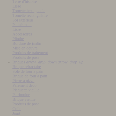
Terre d'histoire
Lisse
Tomette hexagonale
Tomette rectangulaire
Sol extérieur
Patiné main
Lisse
Accessoires
Plinthe
Bordure de jardin
Mise en oeuvre
Produits de traitement
Produits de pose
Briques
arrow_drop_down
arrow_drop_up
Brique réfractaire
Sole de four a pain
Brique de four a pain
Pierre a pizza
Parement déco
Plaquette vieillie
Patrimoine
Brique vieillie
Produits de pose
Colle
Joint