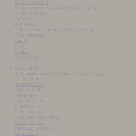
Mortier réfractaire
Vasques
arrow_drop_down
arrow_drop_up
Vasque artisanale
A poser
A encastrer
Tuiles
arrow_drop_down
arrow_drop_up
Tuile vernissée
Canal
Plate
Écaille
Fer de lance
Réalisations
Ambiances
arrow_drop_down
arrow_drop_up
Galerie photos
Albums photos
Visite virtuelle
Reportages
La manufacture
L'intérieur
Ambiance cuisine
Ambiance salle de bain
Faïence murale
Carrelage en terre cuite
Brique déco