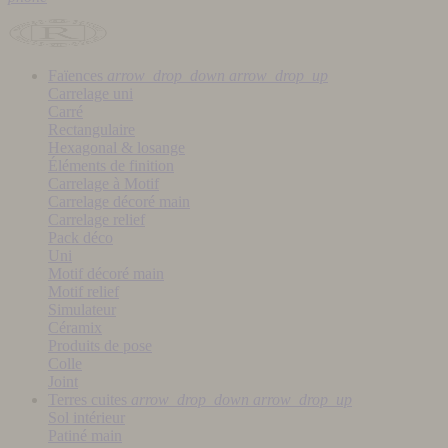
Faïences
arrow_drop_down
arrow_drop_up
Carrelage uni
Carré
Rectangulaire
Hexagonal & losange
Éléments de finition
Carrelage à Motif
Carrelage décoré main
Carrelage relief
Pack déco
Uni
Motif décoré main
Motif relief
Simulateur
Céramix
Produits de pose
Colle
Joint
Terres cuites
arrow_drop_down
arrow_drop_up
Sol intérieur
Patiné main