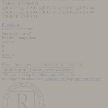
Réinitialiser
Nombre de carreaux
Surface estimée m²
Prix de la composition
Quantité
0
0
0,00
€ TTC
Nom de la composition :
favorite_border
Sauvegarder
150 pays livrés
stop
Expédition sous 48h
stop
Acteur du
développement durable
stop
Assurance bris
stop
Paiement sécurisé