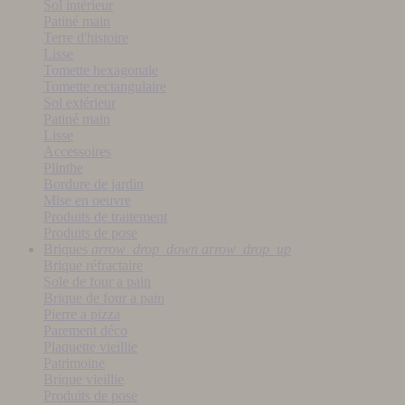
Sol intérieur
Patiné main
Terre d'histoire
Lisse
Tomette hexagonale
Tomette rectangulaire
Sol extérieur
Patiné main
Lisse
Accessoires
Plinthe
Bordure de jardin
Mise en oeuvre
Produits de traitement
Produits de pose
Briques
arrow_drop_down
arrow_drop_up
Brique réfractaire
Sole de four a pain
Brique de four a pain
Pierre a pizza
Parement déco
Plaquette vieillie
Patrimoine
Brique vieillie
Produits de pose