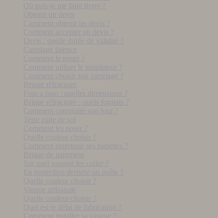
Où puis-je me faire livrer ?
Obtenir un devis
Comment obtenir un devis ?
Comment accepter un devis ?
Devis : quelle durée de validité ?
Carrelage faïence
Comment le poser ?
Comment utiliser le simulateur ?
Comment choisir son carrelage ?
Brique réfractaire
Four a pain : quelles dimensions ?
Brique réfractaire : quels formats ?
Comment construire son four ?
Terre cuite de sol
Comment les poser ?
Quelle couleur choisir ?
Comment entretenir ses tomettes ?
Brique de parement
Sur quel support les coller ?
En protection derrière un poêle ?
Quelle couleur choisir ?
Vasque artisanale
Quelle couleur choisir ?
Quel est le délai de fabrication ?
Comment installer sa vasque ?