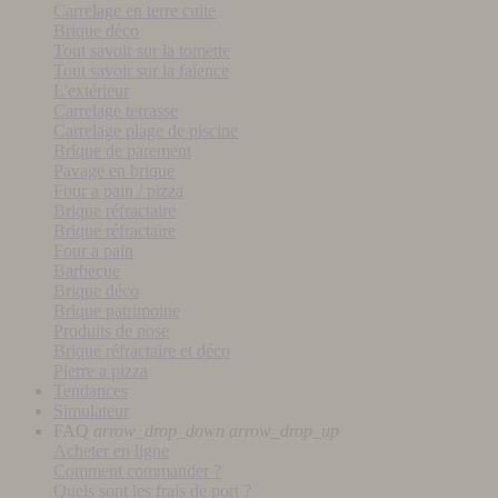
Carrelage en terre cuite
Brique déco
Tout savoir sur la tomette
Tout savoir sur la faïence
L'extérieur
Carrelage terrasse
Carrelage plage de piscine
Brique de parement
Pavage en brique
Four a pain / pizza
Brique réfractaire
Brique réfractaire
Four a pain
Barbecue
Brique déco
Brique patrimoine
Produits de pose
Brique réfractaire et déco
Pierre a pizza
Tendances
Simulateur
FAQ
arrow_drop_down
arrow_drop_up
Acheter en ligne
Comment commander ?
Quels sont les frais de port ?