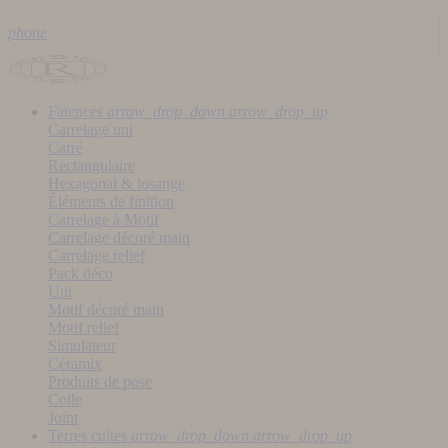
phone
Faïences
arrow_drop_down
arrow_drop_up
Carrelage uni
Carré
Rectangulaire
Hexagonal & losange
Éléments de finition
Carrelage à Motif
Carrelage décoré main
Carrelage relief
Pack déco
Uni
Motif décoré main
Motif relief
Simulateur
Céramix
Produits de pose
Colle
Joint
Terres cuites
arrow_drop_down
arrow_drop_up