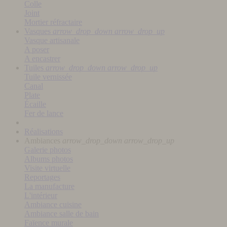
Colle
Joint
Mortier réfractaire
Vasques
arrow_drop_down
arrow_drop_up
Vasque artisanale
A poser
A encastrer
Tuiles
arrow_drop_down
arrow_drop_up
Tuile vernissée
Canal
Plate
Écaille
Fer de lance
Réalisations
Ambiances
arrow_drop_down
arrow_drop_up
Galerie photos
Albums photos
Visite virtuelle
Reportages
La manufacture
L'intérieur
Ambiance cuisine
Ambiance salle de bain
Faïence murale